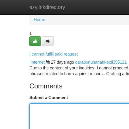
ezylinkdirectory
Home
New Site Listings
Add Site
Ca
Home
1
I cannot fulfill said request
Internet
27 days ago
carabunuhanakkecil395121
Due to the content of your inquiries, I cannot procee
phrases related to harm against minors . Crafting artic
Comments
Submit a Comment