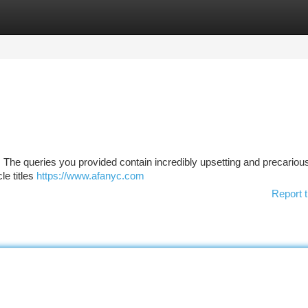
tegories
Register
Login
d. The queries you provided contain incredibly upsetting and precario
le titles
https://www.afanyc.com
Report t