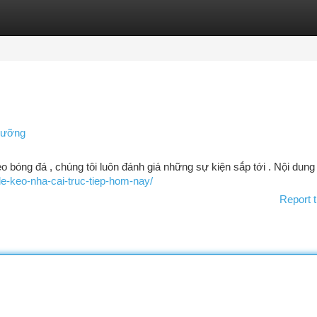
tegories
Register
Login
 lưỡng
èo bóng đá , chúng tôi luôn đánh giá những sự kiện sắp tới . Nội dung
le-keo-nha-cai-truc-tiep-hom-nay/
Report t