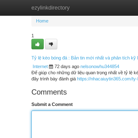
ezylinkdirectory
Home
New Site Listings
Add Site
Ca
Home
1
Tỷ lệ kèo bóng đá : Bản tin mới nhất và phân tích kỹ
Internet
72 days ago
nelsonowhu344854
Để giúp cho những dữ liệu quan trọng nhất về tỷ lệ k
đây trình bày đánh giá
https://nhacaiuytin365.com/ty-
Comments
Submit a Comment