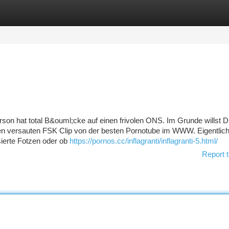
tegories
Register
Login
erson hat total B&ouml;cke auf einen frivolen ONS. Im Grunde willst 
en versauten FSK Clip von der besten Pornotube im WWW. Eigentlich 
sierte Fotzen oder ob
https://pornos.cc/inflagranti/inflagranti-5.html/
Report t