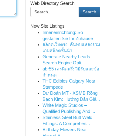
Web Directory Search
Search
New Site Listings
Inneneinrichtung: So
gestalten Sie Ihr Zuhause
สล็อตเว็บตรง: ค้นพบแหล่งรวม
เกมสล็อตชั้นนำ
Generate Nearby Leads :
Search Engine Opti...
abr55 เครดิตฟรี: วิธีรับและข้อ
กำหนด
THC Edibles Calgary Near
Stampede
Dự Đoán MT - XSMB Rồng
Bạch Kim: Hướng Dẫn Giả...
White Magic Studios –
Qualified Publishing And ...
Stainless Steel Butt Weld
Fittings: A Comprehen...
Birthday Flowers Near
Harrod St