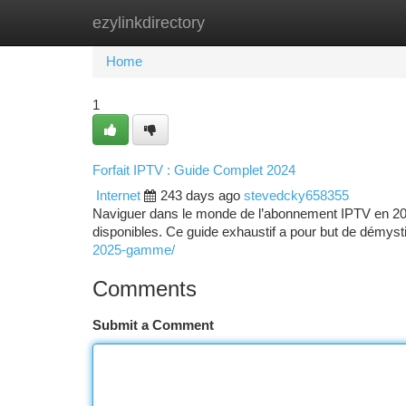
ezylinkdirectory
Home
New Site Listings
Add Site
Ca
Home
1
Forfait IPTV : Guide Complet 2024
Internet
243 days ago
stevedcky658355
Naviguer dans le monde de l’abonnement IPTV en 2024
disponibles. Ce guide exhaustif a pour but de démysti
2025-gamme/
Comments
Submit a Comment