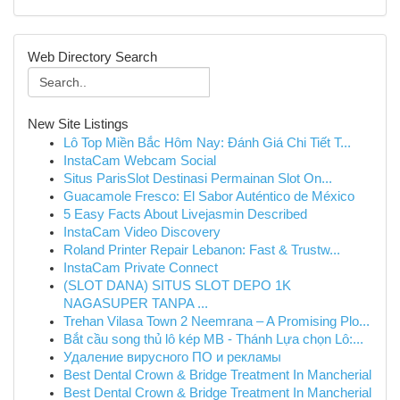
Web Directory Search
New Site Listings
Lô Top Miền Bắc Hôm Nay: Đánh Giá Chi Tiết T...
InstaCam Webcam Social
Situs ParisSlot Destinasi Permainan Slot On...
Guacamole Fresco: El Sabor Auténtico de México
5 Easy Facts About Livejasmin Described
InstaCam Video Discovery
Roland Printer Repair Lebanon: Fast & Trustw...
InstaCam Private Connect
(SLOT DANA) SITUS SLOT DEPO 1K
NAGASUPER TANPA ...
Trehan Vilasa Town 2 Neemrana – A Promising Plo...
Bắt cầu song thủ lô kép MB - Thánh Lựa chọn Lô:...
Удаление вирусного ПО и рекламы
Best Dental Crown & Bridge Treatment In Mancherial
Best Dental Crown & Bridge Treatment In Mancherial