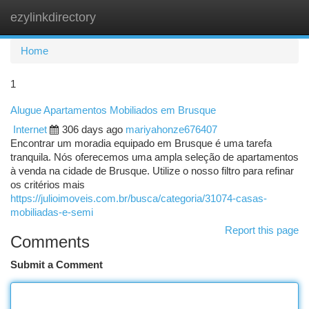
ezylinkdirectory
Togg
navi
Home
1
Alugue Apartamentos Mobiliados em Brusque
Internet
306 days ago
mariyahonze676407
Encontrar um moradia equipado em Brusque é uma tarefa
tranquila. Nós oferecemos uma ampla seleção de apartamentos
à venda na cidade de Brusque. Utilize o nosso filtro para refinar
os critérios mais
https://julioimoveis.com.br/busca/categoria/31074-casas-
mobiliadas-e-semi
Report this page
Comments
Submit a Comment