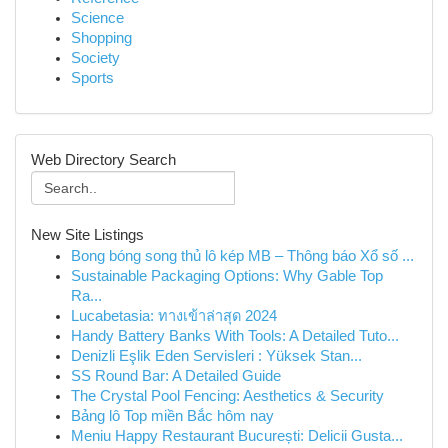
Science
Shopping
Society
Sports
Web Directory Search
New Site Listings
Bong bóng song thủ lô kép MB – Thông báo Xổ số ...
Sustainable Packaging Options: Why Gable Top
Ra...
Lucabetasia: ทางเข้าล่าสุด 2024
Handy Battery Banks With Tools: A Detailed Tuto...
Denizli Eşlik Eden Servisleri : Yüksek Stan...
SS Round Bar: A Detailed Guide
The Crystal Pool Fencing: Aesthetics & Security
Bảng lô Top miền Bắc hôm nay
Meniu Happy Restaurant București: Delicii Gusta...