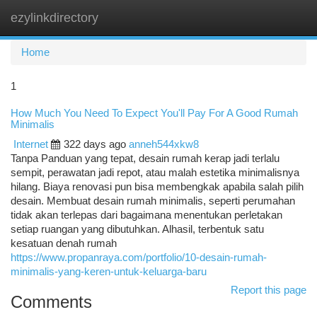
ezylinkdirectory
Togg
navi
Home
1
How Much You Need To Expect You'll Pay For A Good Rumah
Minimalis
Internet
322 days ago
anneh544xkw8
Tanpa Panduan yang tepat, desain rumah kerap jadi terlalu
sempit, perawatan jadi repot, atau malah estetika minimalisnya
hilang. Biaya renovasi pun bisa membengkak apabila salah pilih
desain. Membuat desain rumah minimalis, seperti perumahan
tidak akan terlepas dari bagaimana menentukan perletakan
setiap ruangan yang dibutuhkan. Alhasil, terbentuk satu
kesatuan denah rumah
https://www.propanraya.com/portfolio/10-desain-rumah-
minimalis-yang-keren-untuk-keluarga-baru
Report this page
Comments