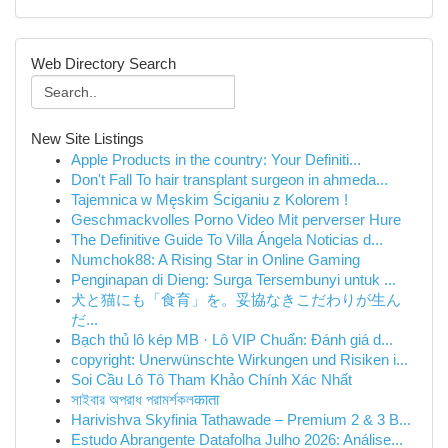
Web Directory Search
New Site Listings
Apple Products in the country: Your Definiti...
Don't Fall To hair transplant surgeon in ahmeda...
Tajemnica w Męskim Ściganiu z Kolorem !
Geschmackvolles Porno Video Mit perverser Hure
The Definitive Guide To Villa Ángela Noticias d...
Numchok88: A Rising Star in Online Gaming
Penginapan di Dieng: Surga Tersembunyi untuk ...
犬と猫にも「食育」を。妥協なきこだわりが生ん
だ...
Bạch thủ lô kép MB · Lô VIP Chuẩn: Đánh giá d...
copyright: Unerwünschte Wirkungen und Risiken i...
Soi Cầu Lô Tô Tham Khảo Chính Xác Nhất
সাইবার অপরাধ পরামর্শকলकाता
Harivishva Skyfinia Tathawade – Premium 2 & 3 B...
Estudo Abrangente Datafolha Julho 2026: Análise...