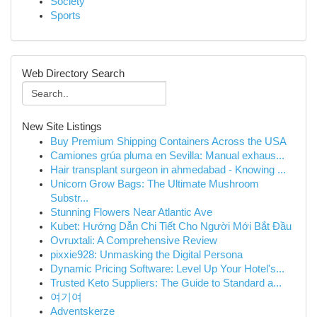
Society
Sports
Web Directory Search
New Site Listings
Buy Premium Shipping Containers Across the USA
Camiones grúa pluma en Sevilla: Manual exhaus...
Hair transplant surgeon in ahmedabad - Knowing ...
Unicorn Grow Bags: The Ultimate Mushroom
Substr...
Stunning Flowers Near Atlantic Ave
Kubet: Hướng Dẫn Chi Tiết Cho Người Mới Bắt Đầu
Ovruxtali: A Comprehensive Review
pixxie928: Unmasking the Digital Persona
Dynamic Pricing Software: Level Up Your Hotel's...
Trusted Keto Suppliers: The Guide to Standard a...
여기여
Adventskerze