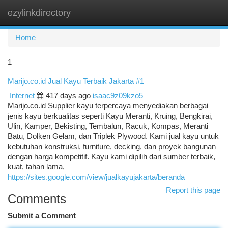
ezylinkdirectory
Togg
navi
Home
1
Marijo.co.id Jual Kayu Terbaik Jakarta #1
Internet
417 days ago
isaac9z09kzo5
Marijo.co.id Supplier kayu terpercaya menyediakan berbagai
jenis kayu berkualitas seperti Kayu Meranti, Kruing, Bengkirai,
Ulin, Kamper, Bekisting, Tembalun, Racuk, Kompas, Meranti
Batu, Dolken Gelam, dan Triplek Plywood. Kami jual kayu untuk
kebutuhan konstruksi, furniture, decking, dan proyek bangunan
dengan harga kompetitif. Kayu kami dipilih dari sumber terbaik,
kuat, tahan lama,
https://sites.google.com/view/jualkayujakarta/beranda
Report this page
Comments
Submit a Comment